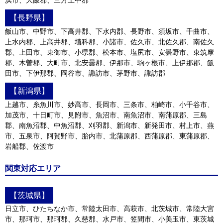
【長野県】
飯山市、中野市、下高井郡、下水内郡、長野市、須坂市、千曲市、
上水内郡、上高井郡、埴科郡、小諸市、佐久市、北佐久郡、南佐久
郡、上田市、東御市、小県郡、松本市、塩尻市、安曇野市、東筑摩
郡、木曽郡、大町市、北安曇郡、伊那市、駒ヶ根市、上伊那郡、飯
田市、下伊那郡、岡谷市、諏訪市、茅野市、諏訪郡
【新潟県】
上越市、糸魚川市、妙高市、長岡市、三条市、柏崎市、小千谷市、
加茂市、十日町市、見附市、魚沼市、南魚沼市、南蒲原郡、三島
郡、南魚沼郡、中魚沼郡、刈羽郡、新潟市、新発田市、村上市、燕
市、五泉市、阿賀野市、胎内市、北蒲原郡、西蒲原郡、東蒲原郡、
岩船郡、佐渡市
関東対応エリア
【茨城県】
日立市、ひたちなか市、常陸太田市、高萩市、北茨城市、常陸大宮
市、那珂市、那珂郡、久慈郡、水戸市、笠間市、小美玉市、東茨城