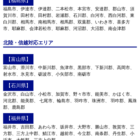
【福島県】
福島市、伊達市、伊達郡、二本松市、本宮市、安達郡、郡山市、須
賀川市、田村市、田村郡、岩瀬郡、石川郡、白河市、西白河郡、東
白川郡、相馬市、南相馬市、相馬郡、双葉郡、いわき市、喜多方
市、耶麻郡、会津若松市、耶麻郡、河沼郡、大沼郡、南会津郡
北陸・信越対応エリア
【富山県】
富山市、滑川市、中新川郡、魚津市、黒部市、下新川郡、高岡市、
射水市、氷見市、砺波市、小矢部市、南砺市
【石川県】
金沢市、白山市、小松市、加賀市、野々市市、能美市、かほく市、
河北郡、能美郡、 七尾市、輪島市、羽咋市、珠洲市、 羽咋郡、鳳珠
郡、鹿島郡
【福井県】
福井市、吉田郡、あわら市、坂井市、大野市、勝山市、敦賀市、三
方郡、三方上中郡、鯖江市、越前市、今立郡、南条郡、丹生郡、小
浜市、大飯郡、三方上中郡