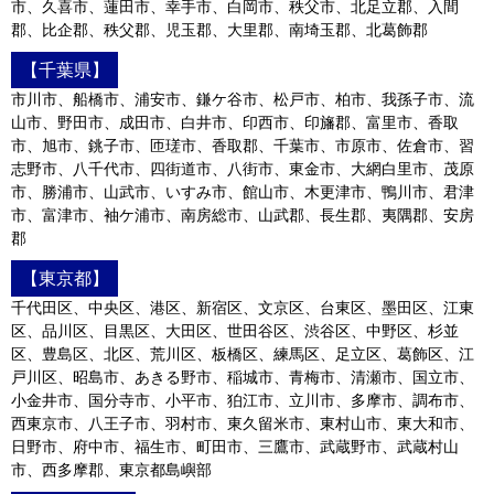
市、久喜市、蓮田市、幸手市、白岡市、秩父市、北足立郡、入間
郡、比企郡、秩父郡、児玉郡、大里郡、南埼玉郡、北葛飾郡
【千葉県】
市川市、船橋市、浦安市、鎌ケ谷市、松戸市、柏市、我孫子市、流
山市、野田市、成田市、白井市、印西市、印旛郡、富里市、香取
市、旭市、銚子市、匝瑳市、香取郡、千葉市、市原市、佐倉市、習
志野市、八千代市、四街道市、八街市、東金市、大網白里市、茂原
市、勝浦市、山武市、いすみ市、館山市、木更津市、鴨川市、君津
市、富津市、袖ケ浦市、南房総市、山武郡、長生郡、夷隅郡、安房
郡
【東京都】
千代田区、中央区、港区、新宿区、文京区、台東区、墨田区、江東
区、品川区、目黒区、大田区、世田谷区、渋谷区、中野区、杉並
区、豊島区、北区、荒川区、板橋区、練馬区、足立区、葛飾区、江
戸川区、昭島市、あきる野市、稲城市、青梅市、清瀬市、国立市、
小金井市、国分寺市、小平市、狛江市、立川市、多摩市、調布市、
西東京市、八王子市、羽村市、東久留米市、東村山市、東大和市、
日野市、府中市、福生市、町田市、三鷹市、武蔵野市、武蔵村山
市、西多摩郡、東京都島嶼部