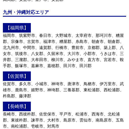
九州・沖縄対応エリア
【福岡県】
福岡市、筑紫野市、春日市、大野城市、太宰府市、那珂川市、糟屋
郡、宗像市、古賀市、福津市、糟屋郡、糸島市、朝倉市、朝倉郡、
北九州市、中間市、遠賀郡、行橋市、豊前市、京都郡、築上郡、八
女市、筑後市、八女郡、久留米市、大川市、小郡市、うきは市、三
井郡、三潴郡、大牟田市、柳川市、みやま市、直方市、宮若市、鞍
手郡、飯塚市、嘉麻市、嘉穂郡、田川市、田川郡
【佐賀県】
佐賀市、多久市、小城市、神埼市、唐津市、鳥栖市、伊万里市、武
雄市、鹿島市、嬉野市、神埼郡、三養基郡、東松浦郡、西松浦郡、
杵島郡、藤津郡
【長崎県】
長崎市、西彼杵郡、佐世保市、平戸市、松浦市、西海市、北松浦
郡、東彼杵郡、諫早市、大村市、島原市、雲仙市、南島原市、五島
市、南松浦郡、壱岐市、対馬市