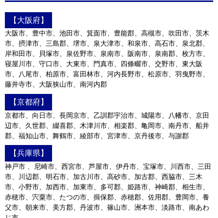
【大阪府】
大阪市、豊中市、池田市、箕面市、豊能郡、高槻市、吹田市、茨木
市、摂津市、三島郡、堺市、泉大津市、和泉市、高石市、泉北郡、
岸和田市、貝塚市、泉佐野市、泉南市、阪南市、泉南郡、枚方市、
寝屋川市、守口市、大東市、門真市、四條畷市、交野市、東大阪
市、八尾市、柏原市、富田林市、河内長野市、松原市、羽曳野市、
藤井寺市、大阪狭山市、南河内郡
【京都府】
京都市、向日市、長岡京市、乙訓郡宇治市、城陽市、八幡市、京田
辺市、久世郡、綴喜郡、木津川市、相楽郡、亀岡市、南丹市、船井
郡、福知山市、舞鶴市、綾部市、宮津市、京丹後市、与謝郡
【兵庫県】
神戸市 、尼崎市、西宮市、芦屋市、伊丹市、宝塚市、川西市、三田
市、川辺郡、明石市、加古川市、高砂市、加古郡、西脇市、三木
市、小野市、加西市、加東市、多可郡、姫路市、神崎郡、相生市、
赤穂市、宍粟市、たつの市、揖保郡、赤穂郡、佐用郡、豊岡市、養
父市、朝来市、美方郡、丹波市、篠山市、洲本市、淡路市、南あわ
じ市