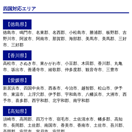
四国対応エリア
【徳島県】
徳島市、鳴門市、名東郡、名西郡、小松島市、勝浦郡、板野郡、吉
野川市、阿波市、阿南市、那賀郡、海部郡、美馬市、美馬郡、三好
市、三好郡
【香川県】
高松市、さぬき市、東かがわ市、小豆郡、木田郡、香川郡、丸亀
市、坂出市、善通寺市、綾歌郡、仲多度郡、観音寺市、三豊市
【愛媛県】
新居浜市、四国中央市、西条市、今治市、越智郡、松山市、伊予
市、東温市、上浮穴郡、伊予郡、宇和島市、八幡浜市、大洲市、西
予市、喜多郡、西宇和郡、北宇和郡、南宇和郡
【高知県】
須崎市、高岡郡、四万十市、宿毛市、土佐清水市、幡多郡、高知
市、長岡郡、土佐郡、南国市、香美市、香南市、土佐市、吾川郡、
高岡郡、安芸市、室戸市、安芸郡