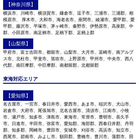
【神奈川県】
横浜市、川崎市、横須賀市、鎌倉市、逗子市、三浦市、三浦郡、相
模原市、 厚木市、大和市、海老名市、座間市、綾瀬市、愛甲郡、愛
甲郡、藤沢市、平塚市、茅ヶ崎市、秦野市、伊勢原市、高座郡、中
郡、小田原市、南足柄市、足柄下郡、足柄上郡
【山梨県】
甲府市、富士吉田市、都留市、山梨市、大月市、韮崎市、南アルプ
ス市、北杜市、甲斐市、笛吹市、上野原市、甲州市、中央市、西八
代郡、南巨摩郡、中巨摩郡、南都留郡、北都留郡
東海対応エリア
【愛知県】
名古屋市、一宮市、春日井市、愛西市、あま市、稲沢市、犬山市、
岩倉市、大府市、尾張旭市、北名古屋市、清須市、江南市、小牧
市、瀬戸市、知多市、津島市、東海市、常滑市、豊明市、長久手
市、日進市、半田市、弥富市、愛知郡、海部郡、西春日井郡、丹羽
郡、知多郡、岡崎市、豊田市、安城市、刈谷市、高浜市、知立市、
西尾市、碧南市、みよし市、額田郡、豊橋市、豊川市、蒲郡市、田