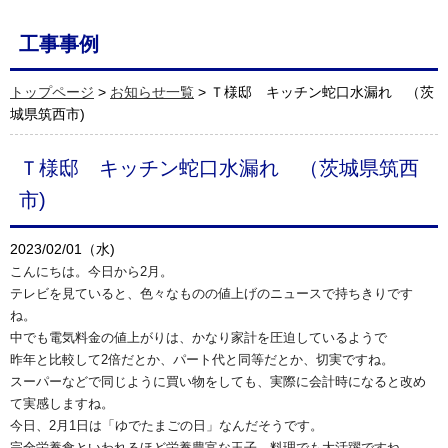
工事事例
トップページ
>
お知らせ一覧
> Ｔ様邸 キッチン蛇口水漏れ （茨
城県筑西市)
Ｔ様邸 キッチン蛇口水漏れ （茨城県筑西
市)
2023/02/01（水)
こんにちは。今日から2月。
テレビを見ていると、色々なものの値上げのニュースで持ちきりです
ね。
中でも電気料金の値上がりは、かなり家計を圧迫しているようで
昨年と比較して2倍だとか、パート代と同等だとか、切実ですね。
スーパーなどで同じように買い物をしても、実際に会計時になると改め
て実感しますね。
今日、2月1日は「ゆでたまごの日」なんだそうです。
完全栄養食といわれるほど栄養豊富な玉子。料理でも大活躍ですね。