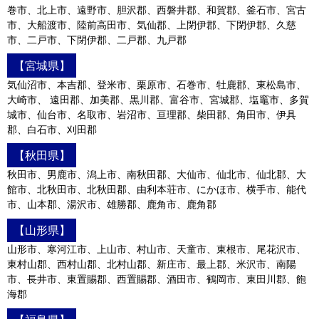
巻市、北上市、遠野市、胆沢郡、西磐井郡、和賀郡、釜石市、宮古
市、大船渡市、陸前高田市、気仙郡、上閉伊郡、下閉伊郡、久慈
市、二戸市、下閉伊郡、二戸郡、九戸郡
【宮城県】
気仙沼市、本吉郡、登米市、栗原市、石巻市、牡鹿郡、東松島市、
大崎市、 遠田郡、加美郡、黒川郡、富谷市、宮城郡、塩竈市、多賀
城市、仙台市、名取市、岩沼市、亘理郡、柴田郡、角田市、伊具
郡、白石市、刈田郡
【秋田県】
秋田市、男鹿市、潟上市、南秋田郡、大仙市、仙北市、仙北郡、大
館市、北秋田市、北秋田郡、由利本荘市、にかほ市、横手市、能代
市、山本郡、湯沢市、雄勝郡、鹿角市、鹿角郡
【山形県】
山形市、寒河江市、上山市、村山市、天童市、東根市、尾花沢市、
東村山郡、西村山郡、北村山郡、新庄市、最上郡、米沢市、南陽
市、長井市、東置賜郡、西置賜郡、酒田市、鶴岡市、東田川郡、飽
海郡