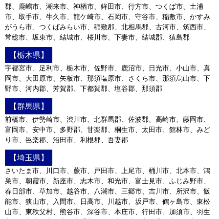
郡、鹿嶋市、潮来市、神栖市、鉾田市、行方市、つくば市、土浦
市、取手市、牛久市、龍ケ崎市、石岡市、守谷市、稲敷市、かすみ
がうら市、つくばみらい市、稲敷郡、北相馬郡、古河市、筑西市、
常総市、坂東市、結城市、桜川市、下妻市、結城郡、猿島郡
【栃木県】
宇都宮市、足利市、栃木市、佐野市、鹿沼市、日光市、小山市、真
岡市、大田原市、矢板市、那須塩原市、さくら市、那須烏山市、下
野市、河内郡、芳賀郡、下都賀郡、塩谷郡、那須郡
【群馬県】
前橋市、伊勢崎市、渋川市、北群馬郡、佐波郡、高崎市、藤岡市、
富岡市、安中市、多野郡、甘楽郡、桐生市、太田市、館林市、みど
り市、邑楽郡、沼田市、利根郡、吾妻郡
【埼玉県】
さいたま市、川口市、蕨市、戸田市、上尾市、桶川市、北本市、鴻
巣市、朝霞市、新座市、志木市、和光市、富士見市、ふじみ野市、
春日部市、草加市、越谷市、八潮市、三郷市、吉川市、所沢市、飯
能市、狭山市、入間市、日高市、川越市、坂戸市、鶴ヶ島市、東松
山市、東秩父村、熊谷市、深谷市、本庄市、行田市、加須市、羽生