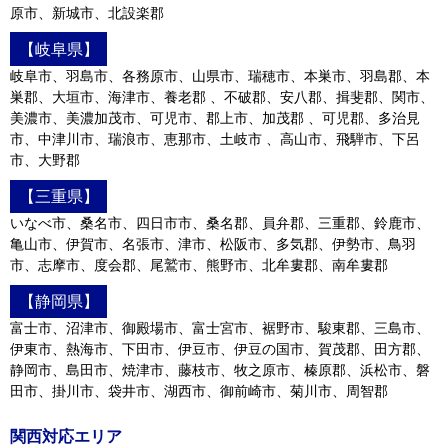
原市、新城市、北設楽郡
【岐阜県】
岐阜市、羽島市、各務原市、山県市、瑞穂市、本巣市、羽島郡、本
巣郡、大垣市、海津市、養老郡 、不破郡、安八郡、揖斐郡、関市、
美濃市、美濃加茂市、可児市、郡上市、加茂郡 、可児郡、多治見
市、中津川市、瑞浪市、恵那市、土岐市 、高山市、飛騨市、下呂
市、大野郡
【三重県】
いなべ市、桑名市、四日市市、桑名郡、員弁郡、三重郡、鈴鹿市、
亀山市、伊賀市、名張市、津市、松阪市、多気郡、伊勢市、鳥羽
市、志摩市、度会郡、尾鷲市、熊野市、北牟婁郡、南牟婁郡
【静岡県】
富士市、沼津市、御殿場市、富士宮市、裾野市、駿東郡、三島市、
伊東市、熱海市、下田市、伊豆市、伊豆の国市、賀茂郡、田方郡、
静岡市、島田市、焼津市、藤枝市、牧之原市、榛原郡、浜松市、磐
田市、掛川市、袋井市、湖西市、御前崎市、菊川市、周智郡
関西対応エリア