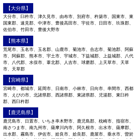
【大分県】
大分市、臼杵市、津久見市、由布市、別府市、杵築市、国東市、東
国東郡、速見郡、中津市、豊後高田市、宇佐市、日田市、玖珠郡、
佐伯市、竹田市、豊後大野市
【熊本県】
荒尾市、玉名市、玉名郡、山鹿市、菊池市、合志市、菊池郡、阿蘇
市、阿蘇郡、熊本市、宇土市、宇城市、下益城郡、上益城郡、八代
市、八代郡、水俣市、葦北郡、人吉市、球磨郡、上天草市、天草
市、天草郡
【宮崎県】
宮崎市、都城市、延岡市、日南市、小林市、日向市、串間市、西都
市、えびの市、北諸県郡、西諸県郡、東諸県郡、児湯郡、東臼杵
郡、西臼杵郡
【鹿児島県】
鹿児島市、日置市、いちき串木野市、鹿児島郡、枕崎市、指宿市、
南さつま市、南九州市、薩摩川内市、阿久根市、出水市、薩摩郡、
出水郡、霧島市、伊佐市、姶良市、姶良郡、鹿屋市、垂水市、曽於