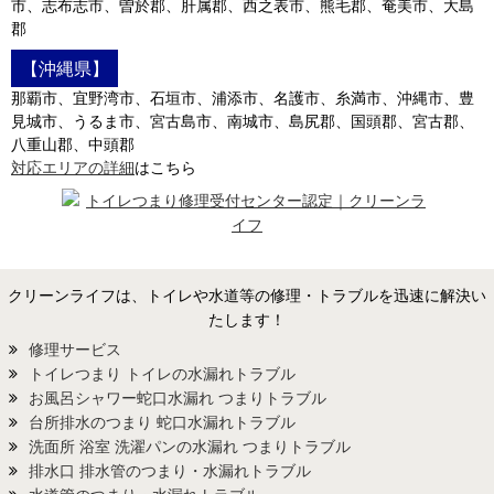
市、志布志市、曽於郡、肝属郡、西之表市、熊毛郡、奄美市、大島
郡
【沖縄県】
那覇市、宜野湾市、石垣市、浦添市、名護市、糸満市、沖縄市、豊
見城市、うるま市、宮古島市、南城市、島尻郡、国頭郡、宮古郡、
八重山郡、中頭郡
対応エリアの詳細
はこちら
クリーンライフは、トイレや水道等の修理・トラブルを迅速に解決い
たします！
修理サービス
トイレつまり トイレの水漏れトラブル
お風呂シャワー蛇口水漏れ つまりトラブル
台所排水のつまり 蛇口水漏れトラブル
洗面所 浴室 洗濯パンの水漏れ つまりトラブル
排水口 排水管のつまり・水漏れトラブル