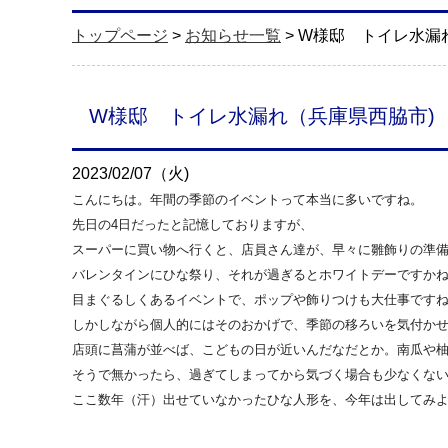
トップページ
>
お知らせ一覧
> W様邸 トイレ水漏
W様邸 トイレ水漏れ（兵庫県西脇市)
2023/02/07（火)
こんにちは。年間の季節のイベントって本当に多いですね。
先日の4日だったと記憶しておりますが、
スーパーに買い物へ行くと、店員さん達が、早々に雛飾りの準
バレンタインにひな祭り、それが過ぎるとホワイトデーですか
目まぐるしくあるイベントで、ポップや飾りつけも大仕事です
しかしながら個人的にはそのおかげで、季節の移ろいを気付か
店頭に菖蒲が並べば、こどもの日が近いんだなだとか。南瓜や
そうで無かったら、過ぎてしまってから気づく場合も少なくな
ここ数年（汗）出せていなかったひな人形を、今年は出してみ