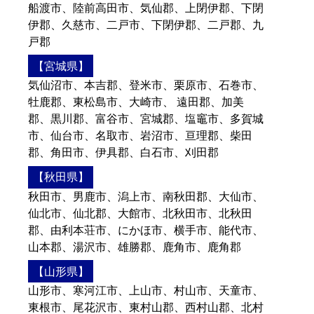
船渡市、陸前高田市、気仙郡、上閉伊郡、下閉
伊郡、久慈市、二戸市、下閉伊郡、二戸郡、九
戸郡
【宮城県】
気仙沼市、本吉郡、登米市、栗原市、石巻市、
牡鹿郡、東松島市、大崎市、 遠田郡、加美
郡、黒川郡、富谷市、宮城郡、塩竈市、多賀城
市、仙台市、名取市、岩沼市、亘理郡、柴田
郡、角田市、伊具郡、白石市、刈田郡
【秋田県】
秋田市、男鹿市、潟上市、南秋田郡、大仙市、
仙北市、仙北郡、大館市、北秋田市、北秋田
郡、由利本荘市、にかほ市、横手市、能代市、
山本郡、湯沢市、雄勝郡、鹿角市、鹿角郡
【山形県】
山形市、寒河江市、上山市、村山市、天童市、
東根市、尾花沢市、東村山郡、西村山郡、北村