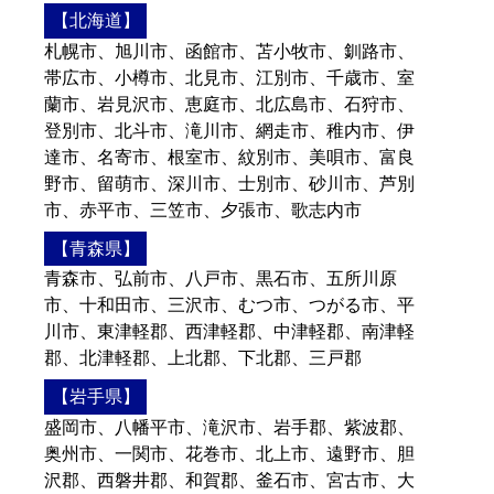
【北海道】
札幌市、旭川市、函館市、苫小牧市、釧路市、
帯広市、小樽市、北見市、江別市、千歳市、室
蘭市、岩見沢市、恵庭市、北広島市、石狩市、
登別市、北斗市、滝川市、網走市、稚内市、伊
達市、名寄市、根室市、紋別市、美唄市、富良
野市、留萌市、深川市、士別市、砂川市、芦別
市、赤平市、三笠市、夕張市、歌志内市
【青森県】
青森市、弘前市、八戸市、黒石市、五所川原
市、十和田市、三沢市、むつ市、つがる市、平
川市、東津軽郡、西津軽郡、中津軽郡、南津軽
郡、北津軽郡、上北郡、下北郡、三戸郡
【岩手県】
盛岡市、八幡平市、滝沢市、岩手郡、紫波郡、
奥州市、一関市、花巻市、北上市、遠野市、胆
沢郡、西磐井郡、和賀郡、釜石市、宮古市、大